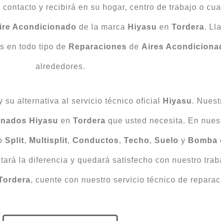
ontacto y recibirá en su hogar, centro de trabajo o cua
ire Acondicionado
de la marca
Hiyasu
en
Tordera
. L
s en todo tipo de
Reparaciones
de
Aires Acondiciona
alrededores.
su alternativa al servicio técnico oficial
Hiyasu
. Nues
onados Hiyasu
en
Tordera
que usted necesita. En nues
o
Split
,
Multisplit
,
Conductos
,
Techo
,
Suelo
y
Bomba
otará la diferencia y quedará satisfecho con nuestro tra
Tordera
, cuente con nuestro servicio técnico de reparac