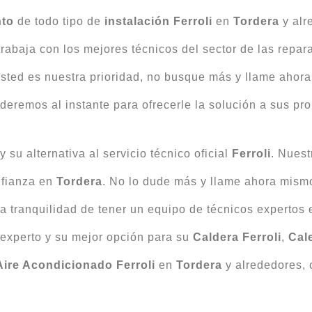
nto
de todo tipo de
instalación Ferroli
en
Tordera
y alr
rabaja con los mejores técnicos del sector de las repa
ted es nuestra prioridad, no busque más y llame ahor
nderemos al instante para ofrecerle la solución a sus pr
su alternativa al servicio técnico oficial
Ferroli
. Nues
nfianza en
Tordera
. No lo dude más y llame ahora mism
 la tranquilidad de tener un equipo de técnicos expertos 
 experto y su mejor opción para su
Caldera Ferroli
,
Cale
Aire Acondicionado Ferroli
en
Tordera
y alrededores, 