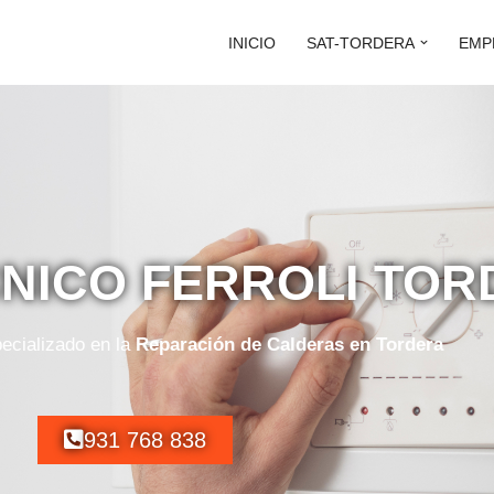
INICIO
SAT-TORDERA
EMP
CNICO FERROLI TO
ecializado en la
Reparación de Calderas en Tordera
931 768 838